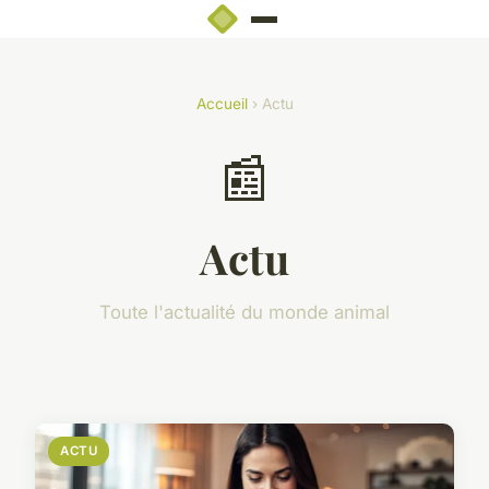
Accueil
› Actu
📰
Actu
Toute l'actualité du monde animal
ACTU