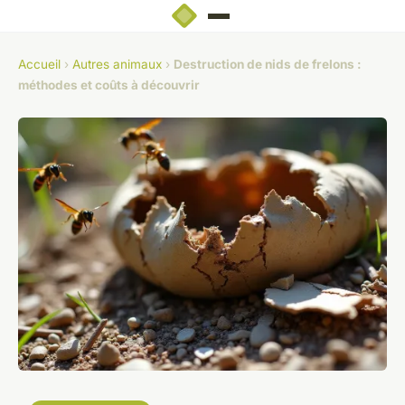
Accueil
›
Autres animaux
›
Destruction de nids de frelons :
méthodes et coûts à découvrir